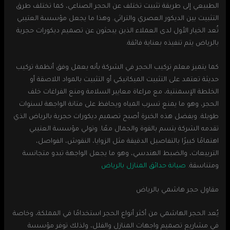
الطبيعي إلى طريقة تثبيت تختلف عن الحجر الصناعي، كما تختلف طرق
التثبيت بين الديكور العصري والتراثي. وهذا ما يجعل مؤسسة العتيبي
تُعد الخيار الأول لدى العملاء الذين يبحثون عن تصميم ديكورات حجرية
بالرياض يتم تنفيذه بعناية فائقة.
كما يتميز معلم تركيب الحجر في الشركة بأنه يعمل وفق أنظمة تركيب
حديثة تعتمد على التثبيت الميكانيكي أو التثبيت بالمواد اللاصقة أو
الخلطة الإسمنتية، مع مراعاة معايير السلامة ومنع الفراغات خلف
الحجر، وهو ما يمنع تسرب المياه ويحافظ على متانة الواجهة لسنوات
طويلة. وبفضل هذه الخبرة أصبح تصميم ديكورات حجرية بالرياض الذي
تقدمه الشركة يتسم بالقوة والجمال معًا. وتولي مؤسسة العتيبي
اهتمامًا كبيرًا بالتفاصيل الدقيقة مثل الزوايا، النقوش، الفواصل،
التربيعات، والضبط الهندسي، وهو ما يجعل الواجهة تبدو متجانسة
ومتناسقة.
صيانة حدائق المنازل بالرياض
مقاول حجر هاشمي بالرياض
يُعد الحجر الهاشمي من أكثر أنواع الحجر استخدامًا في المملكة، وخاصة
في مشاريع تصميم واجهات المنازل والفلل، ولذلك توفر مؤسسة