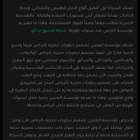
تعتمد الشركة على أفضل أنواع الحجر الطبيعي والصناعي، وتختار
الخامات بعناية لضمان أعلى مستويات الصلابة والمتانة، فالهندسة
الحجرية تتطلب فهماً عميقاً للمواد المستخدمة، وهذا ما تتميز به
مؤسسة العتيبي منذ سنوات طويلة.
شركة تنسيق حدائق
تمتلك مؤسسة العتيبي تصميم ديكورات حجرية بالرياض فريقاً واسع
الخبرة قادرًا على تنفيذ تصميم ديكورات حجرية بالرياض للواجهات،
والمجالس، والمداخل، والحدائق، والأسوار، لتتماشى مع ذوق العميل
واحتياجاته. كما تعتمد الشركة على أحدث الأساليب الهندسية وتقنيات
القصّ والتثبيت التي تضمن دقة متناهية في التنفيذ. ومع الطلب
المتزايد على تصميم ديكورات حجرية بالرياض أصبح من الضروري
التعامل مع جهة محترفة ومتمكنة قادرة على تحويل الأفكار النظرية إلى
واقع ملموس، وهذا ما تقدمه مؤسسة العتيبي بخبرة تصل لسنوات
طويلة من العمل في مشاريع مختلفة داخل الرياض وخارجها.
وتحرص مؤسسة العتيبي تصميم ديكورات حجرية بالرياض على توفير
حلول شاملة تلبي أذواق العملاء، سواء كانت تصميمات عصرية حديثة
أو كلاسيكية فخمة أو تراثية بروح الطراز النجدي القديم. وتعمل الشركة