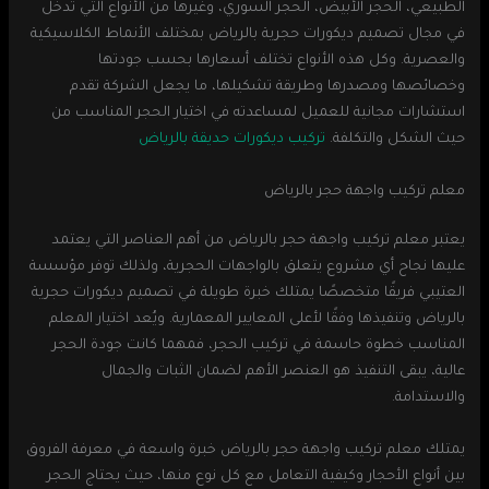
الطبيعي، الحجر الأبيض، الحجر السوري، وغيرها من الأنواع التي تدخل
في مجال تصميم ديكورات حجرية بالرياض بمختلف الأنماط الكلاسيكية
والعصرية. وكل هذه الأنواع تختلف أسعارها بحسب جودتها
وخصائصها ومصدرها وطريقة تشكيلها، ما يجعل الشركة تقدم
استشارات مجانية للعميل لمساعدته في اختيار الحجر المناسب من
حيث الشكل والتكلفة.
تركيب ديكورات حديقة بالرياض
معلم تركيب واجهة حجر بالرياض
يعتبر معلم تركيب واجهة حجر بالرياض من أهم العناصر التي يعتمد
عليها نجاح أي مشروع يتعلق بالواجهات الحجرية، ولذلك توفر مؤسسة
العتيبي فريقًا متخصصًا يمتلك خبرة طويلة في تصميم ديكورات حجرية
بالرياض وتنفيذها وفقًا لأعلى المعايير المعمارية. ويُعد اختيار المعلم
المناسب خطوة حاسمة في تركيب الحجر، فمهما كانت جودة الحجر
عالية، يبقى التنفيذ هو العنصر الأهم لضمان الثبات والجمال
والاستدامة.
يمتلك معلم تركيب واجهة حجر بالرياض خبرة واسعة في معرفة الفروق
بين أنواع الأحجار وكيفية التعامل مع كل نوع منها، حيث يحتاج الحجر