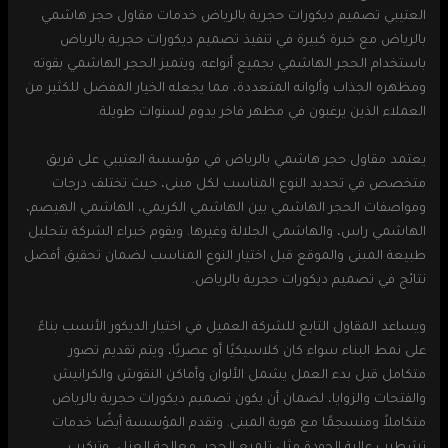
العتيبي تصميم ديكورات حجرية بالرياض خدمات مقاول حجر هاشمي
بالرياض مع خبرة كبيرة في تنفيذ تصميم ديكورات حجرية بالرياض
باستخدام الحجر الهاشمي بجميع أنواعه. ويتميز الحجر الهاشمي بقوته
ومظهره الجذاب وألوانه المتعددة، مما يجعله الخيار المفضل للكثير من
العملاء الذين يرغبون في مظهر فاخر يدوم لسنوات طويلة.
يعتمد مقاول حجر هاشمي بالرياض في مؤسسة العتيبي على فريق
متخصص في تحديد النوع المناسب لكل مبنى، حيث تختلف درجات
ومواصفات الحجر الهاشمي بين الهاشمي الكريمي، الهاشمي الهيصم،
الهاشمي راس، والهاشمي الجلالة وغيرها. ويقوم خبراء الشركة بتحليل
طبيعة المبنى والموقع قبل اختيار النوع المناسب لضمان تحقيق أفضل
نتائج في تصميم ديكورات حجرية بالرياض.
ويساعد المقاول التابع للشركة العميل في اختيار الديكور الأنسب بناءً
على نمط البناء سواء كان كلاسيكيًا أو عصريًا، ويتم تقديم تصور
متكامل قبل بدء العمل يشمل الألوان وأماكن النقوش والكرانيش
والفتحات والزوايا، لضمان أن يكون تصميم ديكورات حجرية بالرياض
متكاملاً ومنسجمًا مع هوية المبنى. وتقدم المؤسسة أيضًا خدمات
تشطيب عالية الجودة مثل تلميع الحجر، معالجة العزل، وتركيب