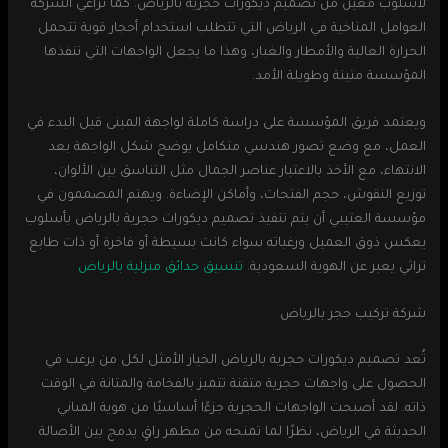
لأسلوب معين من تصميم ديكورات حجرية بالرياض. كما تراعي الشركة
العوامل المناخية في الرياض التي تتطلب استخدام أحجار قوية تتحمل
الحرارة العالية والأمطار والغبار، وهذا ما يجعل الواجهات التي تنفذها
المؤسسة متينة وطويلة الأمد.
ويعتمد فريق المؤسسة على دراسة كاملة لواجهة المبنى قبل البدء في
العمل، مع وضع تصور هندسي متكامل يوضح شكل الواجهة بعد
الانتهاء، مع الأخذ بالاعتبار عناصر الجمال مثل التناسق بين الألوان،
توزيع النقوش، حجم الفتحات، وأماكن الإضاءة. ويهتم المصممون في
مؤسسة العتيبي أن يتم تنفيذ تصميم ديكورات حجرية بالرياض بأسلوب
يعكس ذوق العميل ورغباته سواء كانت بسيطة أو فاخرة أو ذات طابع
تراثي يعبر عن الهوية السعودية.
تنسيق حدائق منزلية بالرياض
شركة تركيب حجر بالرياض
تُعد تصميم ديكورات حجرية بالرياض الخيار الأمثل لكل من يرغب في
الحصول على واجهات حجرية متقنة تتميز بالفخامة والمتانة في الوقت
ذاته. لقد أصبحت الواجهات الحجرية جزءًا أساسيًا من هوية المباني
الحديثة في الرياض، نظرًا لما تمنحه من مظهر راقٍ يدمج بين الأصالة