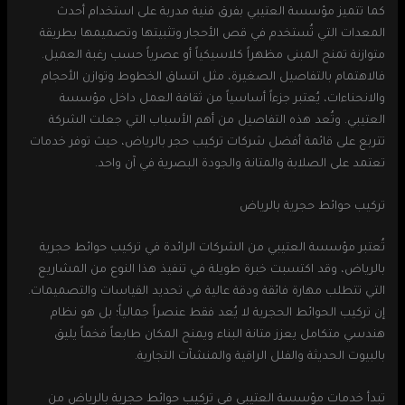
كما تتميز مؤسسة العتيبي بفرق فنية مدربة على استخدام أحدث
المعدات التي تُستخدم في قص الأحجار وتثبيتها وتصميمها بطريقة
متوازنة تمنح المبنى مظهراً كلاسيكياً أو عصرياً حسب رغبة العميل.
فالاهتمام بالتفاصيل الصغيرة، مثل اتساق الخطوط وتوازن الأحجام
والانحناءات، يُعتبر جزءاً أساسياً من ثقافة العمل داخل مؤسسة
العتيبي. وتُعد هذه التفاصيل من أهم الأسباب التي جعلت الشركة
تتربع على قائمة أفضل شركات تركيب حجر بالرياض، حيث توفر خدمات
تعتمد على الصلابة والمتانة والجودة البصرية في آن واحد.
تركيب حوائط حجرية بالرياض
تُعتبر مؤسسة العتيبي من الشركات الرائدة في تركيب حوائط حجرية
بالرياض، وقد اكتسبت خبرة طويلة في تنفيذ هذا النوع من المشاريع
التي تتطلب مهارة فائقة ودقة عالية في تحديد القياسات والتصميمات.
إن تركيب الحوائط الحجرية لا يُعد فقط عنصراً جمالياً؛ بل هو نظام
هندسي متكامل يعزز متانة البناء ويمنح المكان طابعاً فخماً يليق
بالبيوت الحديثة والفلل الراقية والمنشآت التجارية.
تبدأ خدمات مؤسسة العتيبي في تركيب حوائط حجرية بالرياض من