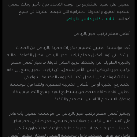
العتيبي على تنفيذ المشاريع في الوقت المحدد دون تأخير، وذلك بفضل
التنظيم الدقيق والجدولة الاحترافية التي تتبعها الشركة في جميع
أعمالها.
شلالات فايبر جلاس بالرياض
أفضل معلم تركيب حجر بالرياض
تُعد مؤسسة العتيبي تصميم ديكورات حجرية بالرياض من الجهات
الرائدة التي توفر أفضل معلم تركيب حجر بالرياض بفضل الكفاءة العالية
والخبرة الطويلة التي يمتلكها فريق العمل لديها. فاختيار أفضل معلم
تركيب حجر بالرياض ليس بالأمر السهل، لأن تركيب الحجر يحتاج إلى دقة
استثنائية وقدرة على العمل تحت الظروف المختلفة، سواء في
المشاريع الكبيرة أو في الأعمال المنزلية الصغيرة. ولهذا فإن مؤسسة
العتيبي تقدم طاقم متخصص يستطيع تنفيذ جميع التصاميم بدقة
ويحقق الانسجام التام بين التصميم والتنفيذ.
ويتميز أفضل معلم تركيب حجر بالرياض في مؤسسة العتيبي بأنه قادر
على تنفيذ أعمال تركيب واجهات حجر طبيعي، حجر صناعي، حجر فاخر،
تكسيات حجرية، ديكورات حجرية داخلية وخارجية. كما يتعاون بشكل
كامل مع فريق التصميم داخل مؤسسة العتيبي لضمان تطبيق أفضل