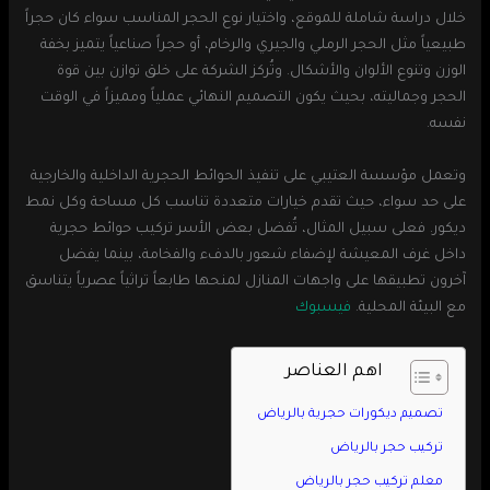
خلال دراسة شاملة للموقع، واختيار نوع الحجر المناسب سواء كان حجراً
طبيعياً مثل الحجر الرملي والجيري والرخام، أو حجراً صناعياً يتميز بخفة
الوزن وتنوع الألوان والأشكال. وتُركز الشركة على خلق توازن بين قوة
الحجر وجماليته، بحيث يكون التصميم النهائي عملياً ومميزاً في الوقت
نفسه.
وتعمل مؤسسة العتيبي على تنفيذ الحوائط الحجرية الداخلية والخارجية
على حد سواء، حيث تقدم خيارات متعددة تناسب كل مساحة وكل نمط
ديكور. فعلى سبيل المثال، تُفضل بعض الأسر تركيب حوائط حجرية
داخل غرف المعيشة لإضفاء شعور بالدفء والفخامة، بينما يفضل
آخرون تطبيقها على واجهات المنازل لمنحها طابعاً تراثياً عصرياً يتناسق
مع البيئة المحلية.
فيسبوك
اهم العناصر
تصميم ديكورات حجرية بالرياض
تركيب حجر بالرياض
معلم تركيب حجر بالرياض