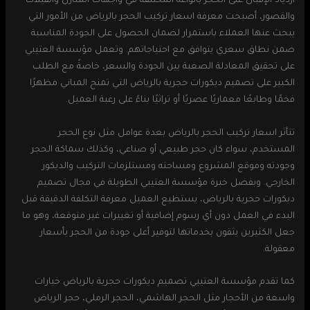
ازدياد الإقبال على الحجر بأنواعه المختلفة في واجهات المنازل والفيلات
والقصور، أصبحت معرفة اسعار تركيب الحجر بالرياض من الأمور التي
يبحث عنها العملاء باستمرار لضمان الحصول على الجودة المناسبة
ضمن نطاق سعري يتوافق مع احتياجاتهم. وتعمل مؤسسة العتيبي
على تحقيق المعادلة الصعبة بين الجودة والسعر، خاصةً مع الطلب
الكبير على تصميم ديكورات حجرية بالرياض التي تمنح المباني مظهرًا
فخمًا وطابعًا معماريًا عصريًا أو تراثيًا بناءً على رغبة العميل.
تتأثر اسعار تركيب الحجر بالرياض بعدة عوامل مثل نوع الحجر
المستخدم، سواء كان حجر طبيعي أو صناعي، وكذلك سماكة الحجر
وجودته وموقع المشروع ومساحته ومستلزمات التركيب والديكور
الخارجي. وبفضل خبرة مؤسسة العتيبي الطويلة في مجال تصميم
ديكورات حجرية بالرياض، يستطيع العميل معرفة التكلفة الدقيقة قبل
البدء في العمل دون أي رسوم إضافية أو تغييرات غير متوقعة، وهو ما
جعل الكثيرين يثقون بخدماتها لتوفير أعلى جودة من الحجر بأسعار
معقولة.
كما تقدم مؤسسة العتيبي تصميم ديكورات حجرية بالرياض خيارات
واسعة من الأحجار مثل الحجر الهاشمي، الحجر الرملي، حجر الرياض