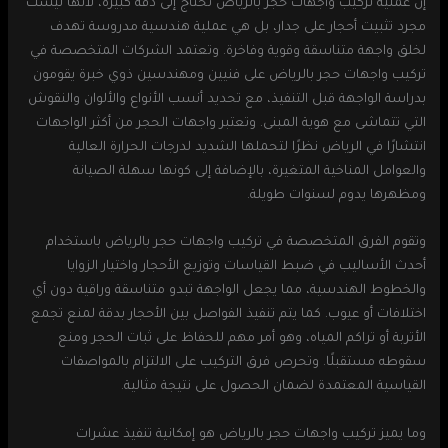
إن عملية تركيب واجهات حجر بالرياض تحتاج إلى دقة كبيرة، لأنها ليست
مجرد تثبيت أحجار على جدار، بل هي عملية هندسية مدروسة تهدف
لخلق واجهة متناسقة وقوية وفاخرة. وتعتمد الشركات المتخصصة في
تركيب واجهات حجر بالرياض على فنيين ومهندسين ذوي خبرة يقومون
بدراسة الواجهة قبل التنفيذ، مع تحديد أنسب الأنواع والألوان والنقوش
التي تتماشى مع هوية المبنى. وتعتبر واجهات الحجر من أكثر الواجهات
انتشارًا في الرياض نظرًا لتحملها الشديد لدرجات الحرارة العالية
والعوامل المناخية المتغيرة، بالإضافة إلى كونها سهلة الصيانة
ومظهرها يدوم لسنوات طويلة.
وتقوم الفرق المتخصصة في تركيب واجهات حجر بالرياض باستخدام
أحدث الأساليب في ضبط القياسات وتوزيع الأحجار واختيار الزوايا
والخطوط الهندسية، مما يجعل الواجهة تبدو متناسقة وراقية دون أي
اختلافات أو عيوب. كما يتم تنفيذ الفواصل بين الأحجار بدقة لمنع تجمع
الأتربة أو تراكم المياه، وهو أمر مهم للحفاظ على ثبات الحجر ومنع
سقوطه مستقبلًا. وتحرص فرق التركيب على الالتزام بالمواصفات
القياسية المعتمدة لضمان الحصول على نتيجة مثالية.
وما يميز تركيب واجهات حجر بالرياض هو إمكانية تنفيذ عشرات