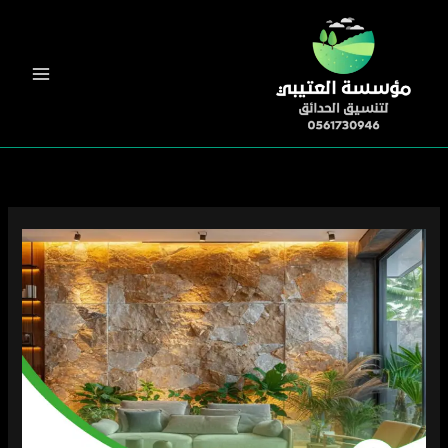
خطي
لى
لمحتوى