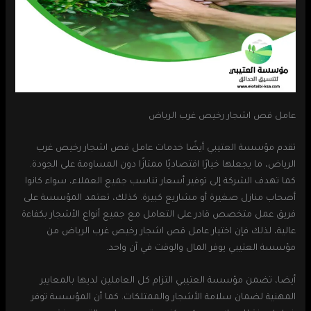
عامل قص اشجار رخيص غرب الرياض
تقدم مؤسسة العتيبي أيضًا خدمات عامل قص اشجار رخيص غرب
الرياض، ما يجعلها خيارًا اقتصاديًا ممتازًا دون المساومة على الجودة.
كما تهدف الشركة إلى توفير أسعار تناسب جميع العملاء، سواء كانوا
أصحاب منازل صغيرة أو مشاريع كبيرة. كذلك، تعتمد المؤسسة على
فريق عمل متخصص قادر على التعامل مع جميع أنواع الأشجار بكفاءة
عالية، لذلك فإن اختيار عامل قص اشجار رخيص غرب الرياض من
مؤسسة العتيبي يوفر المال والوقت في آن واحد.
أيضا، تضمن مؤسسة العتيبي التزام كل العاملين لديها بالمعايير
المهنية لضمان سلامة الأشجار والممتلكات. كما أن المؤسسة توفر