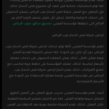
أيضا، تقدم مؤسسة العتيبي عروضًا مميزة للعملاء الدائمين والجدد،
كما توفر استشارات مجانية قبل تنفيذ أي مشروع قص أشجار. لذلك،
فإن التعاون مع افضل شركة قص اشجار غرب الرياض يضمن الحصول
على خدمات احترافية وكاملة، تجعل كل عميل يشعر بالرضا التام عن
النتائج التي تحققها مؤسسة العتيبي.
تنسيق حدائق جنوب الرياض
ارخص شركة قص اشجار غرب الرياض
تتميز مؤسسة العتيبي بأنها توفر خدمات ارخص شركة قص اشجار غرب
الرياض دون أي تنازل عن الجودة. كما تسعى الشركة لتقديم أفضل
قيمة مقابل المال، لذلك يمكن للعملاء الحصول على خدمات ممتازة
بأسعار مناسبة. كذلك، تعتمد المؤسسة على خطط مرنة تتناسب مع
جميع الميزانيات، لذلك يعتبر اختيار ارخص شركة قص اشجار غرب
الرياض من مؤسسة العتيبي فرصة ممتازة للاستفادة من الجودة مع
الأسعار الاقتصادية.
أيضا، تهتم مؤسسة العتيبي بتدريب فريق العمل على أفضل الطرق
لضمان سرعة وكفاءة القص، كما يتم الالتزام بمعايير السلامة المهنية
خلال العمل. كذلك، تقدم الشركة متابعة دورية بعد الانتهاء من القص