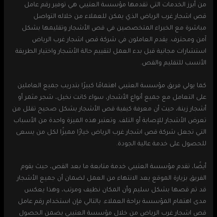
من أبرز الخدمات التي تقدمها مؤسسة العتيبي هي توفير رقم عامل
قص اشجار غرب الرياض الذي يمكن للعملاء من خلاله التواصل
مباشرة مع الخبراء المتخصصين في قص الأشجار وتقليمها بشكل
آمن ومحترف. يقدم العاملون في شركة قص اشجار غرب الرياض
استشارات مجانية قبل بدء العمل لتقييم حالة الأشجار واختيار الطريقة
الأنسب للتقليم والقص.
كما يولي فريق مؤسسة العتيبي اهتمامًا كبيرًا بتدريب جميع العاملين
على التعامل مع جميع أنواع الأشجار، سواء كانت نخيل، شجر مثمر أو
أشجار زينة، حيث أن معرفة كيفية قص الأشجار بشكل صحيح تقلل من
تعرض الأشجار للإصابة أو التلف. وتعتبر هذه الميزة واحدة من الأسباب
التي تجعل شركة قص اشجار غرب الرياض خيارًا مميزًا لكل من يسعى
للحصول على خدمة عالية الجودة.
أيضًا، تقدم مؤسسة العتيبي خدمة متابعة ما بعد القص، حيث يقوم
الفريق بزيارة الموقع بعد الانتهاء من العمل لضمان أن جميع الأشجار
قد تم قصها بشكل سليم وأن المكان نظيف ومرتب، وهذا يعكس
مدى اهتمام المؤسسة براحة العملاء. بالتالي فإن استخدام رقم عامل
قص اشجار غرب الرياض من خلال مؤسسة العتيبي يضمن الحصول