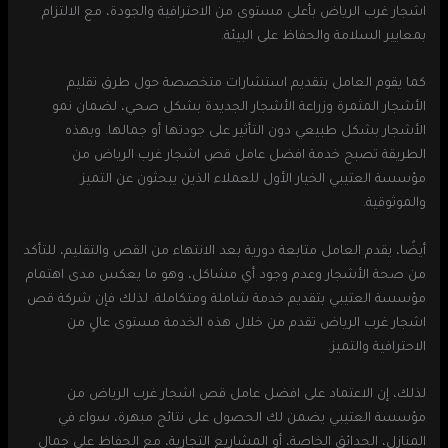
اشجار غرب الرياض بأعلى مستوى من الاحترافية والجودة، مع الالتزام
بمعايير السلامة والحفاظ على البيئة.
كما يقوم العامل بتقديم استشارات متخصصة حول طرق تقليم
الأشجار المثمرة وزراعة الأشجار الجديدة بشكل صحي، لضمان نمو
الأشجار بشكل طبيعي دون التأثير على جودتها أو جمالها. وبهذه
الطريقة تصبح خدمة افضل عامل قص اشجار غرب الرياض من
مؤسسة العتيبي الخيار الأول للعملاء الذين يبحثون عن التميز
والموثوقية.
أيضًا، يقدم العامل متابعة دورية بعد الانتهاء من القص والتقليم، للتأكد
من صحة الأشجار وعدم وجود أي مشاكل، وهو ما يعكس مدى اهتمام
مؤسسة العتيبي بتقديم خدمة شاملة ومتكاملة. لذلك فإن شركة قص
اشجار غرب الرياض تقدم من خلال هذه الخدمة مستوى عالٍ من
الاحترافية والتميز.
لذلك، إن الاعتماد على افضل عامل قص اشجار غرب الرياض من
مؤسسة العتيبي يضمن لك الحصول على نتائج مبهرة، سواء في
المنازل، الحدائق الخاصة، أو المشاريع التجارية، مع الحفاظ على جمال