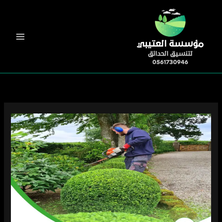
خطي
لى
لمحتوى