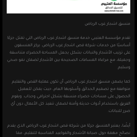
منسق اشجار غرب الرياض
تقدم مؤسسة العتيبي خدمة منسق اشجار غرب الرياض التي تمثل جزءًا
أساسيًا من خدمات شركة قص اشجار غرب الرياض. يركز المنسقون
على ترتيب الأشجار والنباتات بشكل يجعل المساحة الخضراء متناسقة
وجميلة، مع مراعاة المسافات الصحيحة بين الأشجار لضمان نمو صحي
وسليم.
كما يضمن منسق اشجار غرب الرياض أن تكون عملية القص والتقليم
متوافقة مع تصميم الحدائق وأسلوبها العام، حيث يمكن للعميل
الحصول على مساحات خضراء منسقة بشكل احترافي وجذاب. ويقوم
الفريق باستخدام أدوات حديثة وآمنة لضمان تنفيذ كل الأعمال دون أي
ضرر للنباتات.
أيضًا، يعتبر المنسق جزءًا من شركة قص اشجار غرب الرياض الذي يقدم
نصائح مهمة حول صيانة الأشجار والمواعيد المناسبة للتقليم، مما